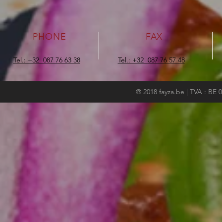
PHONE
FAX
Tel.: +32 087 76 63 38
Tel.: +32 087 76 57 48
®
2018 fayza.be | TVA : BE 0